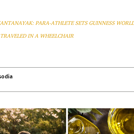
ANTANAYAK: PARA-ATHLETE SETS GUINNESS WORLD
 TRAVELED IN A WHEELCHAIR
T
l
isodia
r
m