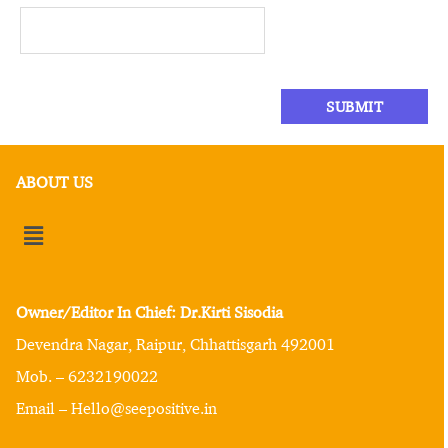
ABOUT US
Owner/Editor In Chief: Dr.Kirti Sisodia
Devendra Nagar, Raipur, Chhattisgarh 492001
Mob. – 6232190022
Email – Hello@seepositive.in