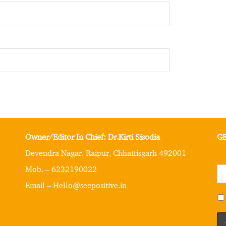
Owner/Editor In Chief: Dr.Kirti Sisodia
GE
Devendra Nagar, Raipur, Chhattisgarh 492001
Mob. – 6232190022
Email – Hello@seepositive.in