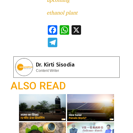
ethanol plant
F
W
X
ac
h
T
e
at
el
b
s
e
Dr. Kirti Sisodia
o
A
gr
Content Writer
o
p
a
ALSO READ
k
p
m