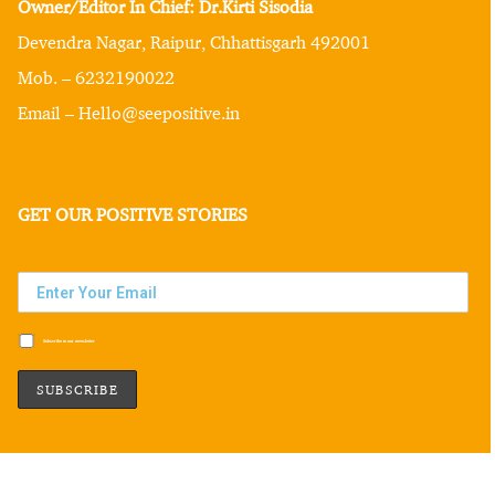
Owner/Editor In Chief: Dr.Kirti Sisodia
Devendra Nagar, Raipur, Chhattisgarh 492001
Mob. – 6232190022
Email – Hello@seepositive.in
GET OUR POSITIVE STORIES
Subscribe to our newsletter