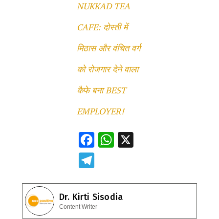
NUKKAD TEA
CAFE: दोस्ती में
मिठास और वंचित वर्ग
को रोजगार देने वाला
कैफे बना BEST
EMPLOYER!
F
W
X
ac
h
T
e
at
el
b
s
e
Dr. Kirti Sisodia
o
A
gr
Content Writer
o
p