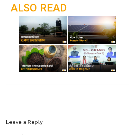
a
ALSO READ
k
p
m
Leave a Reply