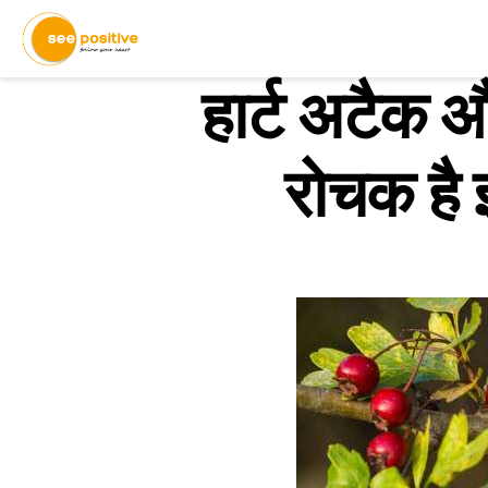
हार्ट अटैक औ
रोचक है