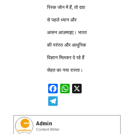
रिस्क जोन में हैं, तो दवा
से पहले ध्यान और
आसन आज़माइए। भारत
की परंपरा और आधुनिक
विज्ञान मिलकर दे रहे हैं
सेहत का नया रास्ता।
F
W
X
ac
h
T
e
at
el
b
s
e
Admin
o
A
gr
Content Writer