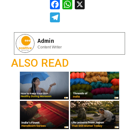
F
W
X
ac
h
T
e
at
el
b
s
e
Admin
o
A
gr
Content Writer
o
p
a
ALSO READ
k
p
m