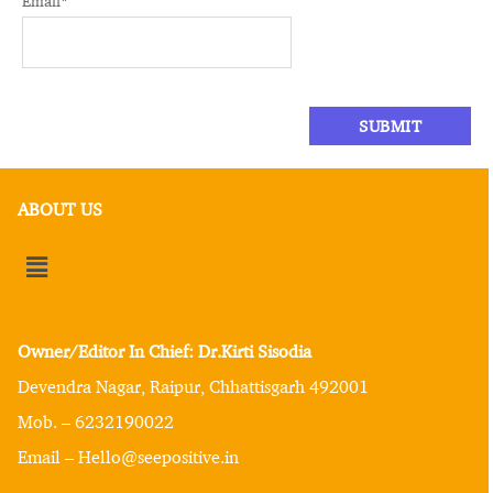
Email
*
ABOUT US
Owner/Editor In Chief: Dr.Kirti Sisodia
Devendra Nagar, Raipur, Chhattisgarh 492001
Mob. – 6232190022
Email – Hello@seepositive.in