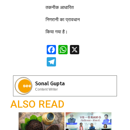
तकनीक आधारित
निगरानी का प्रावधान
किया गया है।
F
W
X
ac
h
T
e
at
el
b
s
e
Sonal Gupta
o
A
gr
Content Writer
o
p
a
ALSO READ
k
p
m