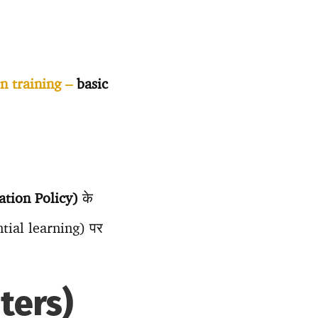
on training –
basic
cation Policy)
के
ential learning) पर
nters)