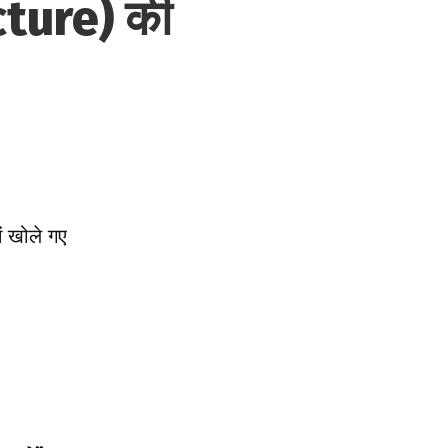
cture) की
ं खोले गए