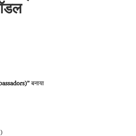
मॉडल
bassadors)”
बनाया
s)