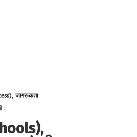
ccess), जागरूकता
थी।
chools),