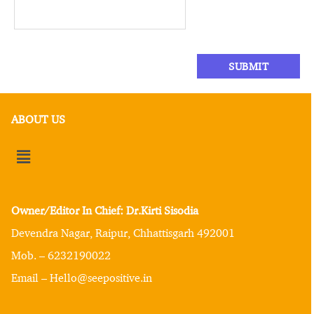
ABOUT US
Owner/Editor In Chief: Dr.Kirti Sisodia
Devendra Nagar, Raipur, Chhattisgarh 492001
Mob. – 6232190022
Email – Hello@seepositive.in