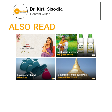
b
s
e
Dr. Kirti Sisodia
o
A
gr
Content Writer
o
p
a
ALSO READ
k
p
m