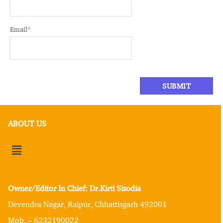
Email
*
ABOUT US
Owner/Editor In Chief: Dr.Kirti Sisodia
Devendra Nagar, Raipur, Chhattisgarh 492001
Mob. – 6232190022