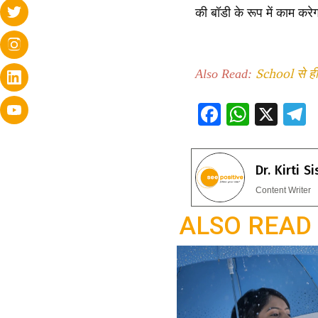
की बॉडी के रूप में काम करे
School से ही 
Also Read:
F
W
X
ac
h
e
e
at
e
Dr. Kirti S
b
s
g
Content Writer
o
A
a
ALSO READ
o
p
k
p