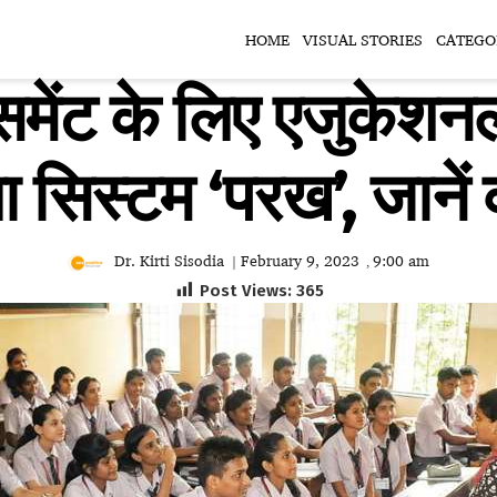
HOME
VISUAL STORIES
CATEGO
ेसमेंट के लिए एजुकेशनल 
ा सिस्टम ‘परख’, जानें 
Dr. Kirti Sisodia
February 9, 2023
9:00 am
|
,
Post Views:
365