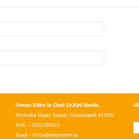
Owner/Editor In Chief: Dr.Kirti Sisodia
GE
Devendra Nagar, Raipur, Chhattisgarh 492001
Mob. – 6232190022
Email – Hello@seepositive.in