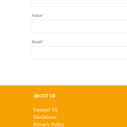
Name
*
Email
*
ABOUT US
Contact Us
Disclaimer
Privacy Policy