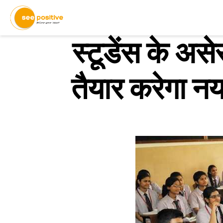
स्टूडेंस के अस
तैयार करेगा नय