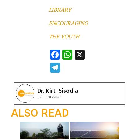
LIBRARY
ENCOURAGING
THE YOUTH
F
W
X
ac
h
T
e
at
el
b
s
e
Dr. Kirti Sisodia
o
A
gr
Content Writer
o
p
a
ALSO READ
k
p
m