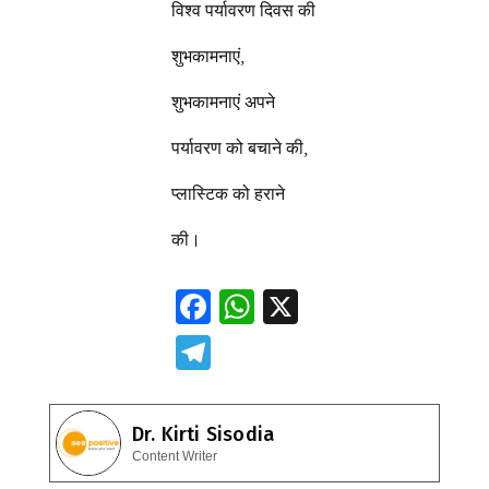
विश्व पर्यावरण दिवस की
शुभकामनाएं,
शुभकामनाएं अपने
पर्यावरण को बचाने की,
प्लास्टिक को हराने
की।
F
W
X
ac
h
T
e
at
el
b
s
e
Dr. Kirti Sisodia
o
A
gr
Content Writer
o
p