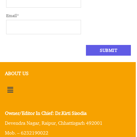
Email
*
ABOUT US
Owner/Editor In Chief: Dr.Kirti Sisodia
Devendra Nagar, Raipur, Chhattisgarh 492001
Mob. – 6232190022