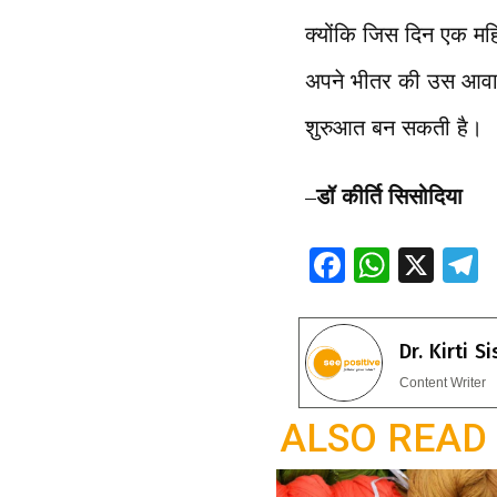
क्योंकि जिस दिन एक महि
अपने भीतर की उस आवाज़
शुरुआत बन सकती है।
–
डॉ कीर्ति सिसोदिया
F
W
X
ac
h
e
e
at
e
Dr. Kirti S
b
s
g
Content Writer
o
A
a
ALSO READ
o
p
k
p