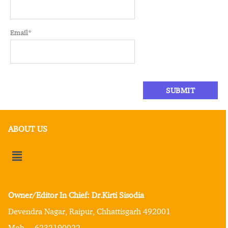
Email
*
ABOUT US
Owner/Editor In Chief: Dr.Kirti Sisodia
Devendra Nagar, Raipur, Chhattisgarh 492001
Mob. – 6232190022