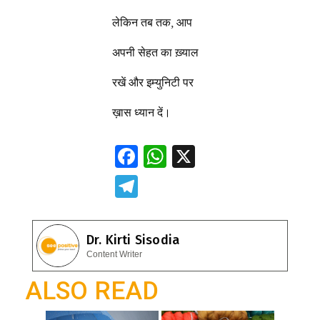
लेकिन तब तक, आप
अपनी सेहत का ख़्याल
रखें और इम्युनिटी पर
ख़ास ध्यान दें।
F
W
X
ac
h
T
e
at
el
b
s
e
Dr. Kirti Sisodia
o
A
gr
Content Writer
o
p
a
ALSO READ
k
p
m