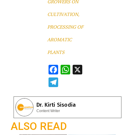
GROWERS ON
CULTIVATION,
PROCESSING OF
AROMATIC
PLANTS
F
W
X
ac
h
T
e
at
el
b
s
e
Dr. Kirti Sisodia
o
A
gr
Content Writer
o
p
a
ALSO READ
k
p
m