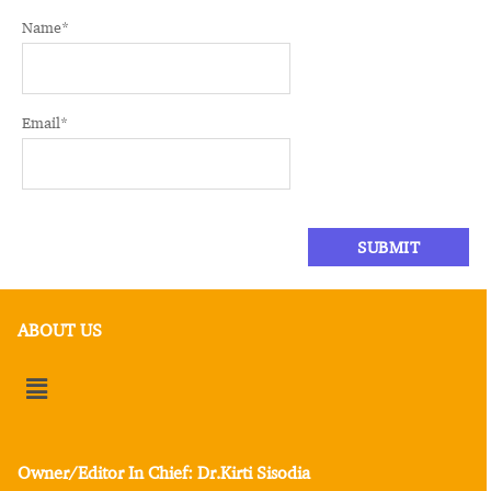
Name
*
Email
*
ABOUT US
Owner/Editor In Chief: Dr.Kirti Sisodia