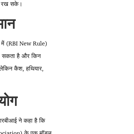
री रख सके।
मान
ेंट में (RBI New Rule)
रख सकता है और किन
 लेकिन कैश, हथियार,
पयोग
रबीआई ने कहा है कि
Association) के एक मॉडल