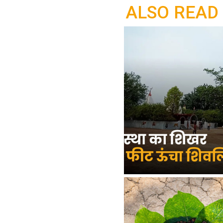
ALSO READ
o
p
k
p