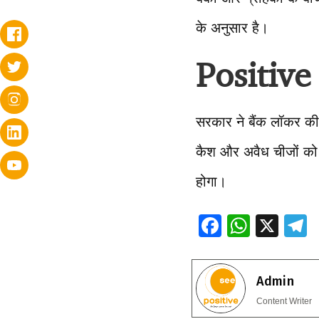
के अनुसार है।
Positive
सरकार ने बैंक लॉकर की 
कैश और अवैध चीजों को 
होगा।
F
W
X
ac
h
e
e
at
e
Admin
b
s
g
Content Writer
o
A
a