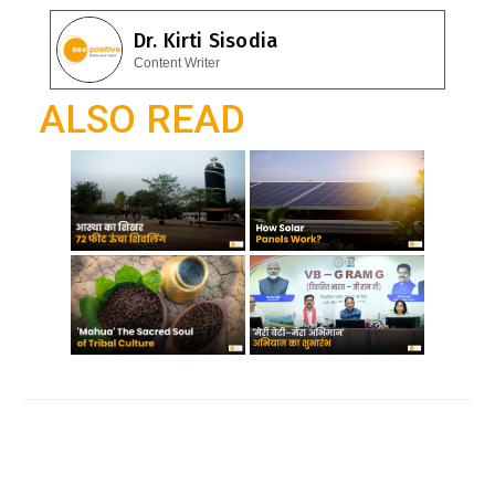
b
s
e
Dr. Kirti Sisodia
o
A
gr
Content Writer
o
p
a
ALSO READ
k
p
m