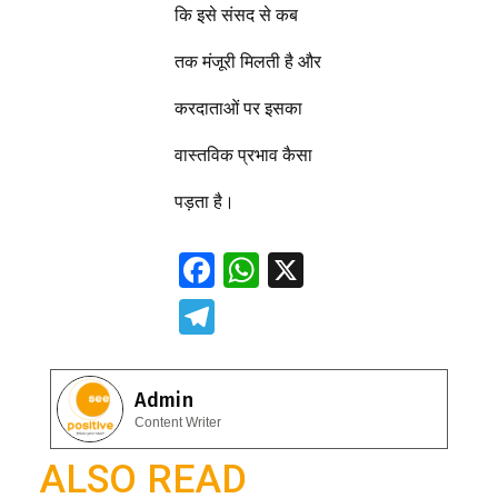
कि इसे संसद से कब
तक मंजूरी मिलती है और
करदाताओं पर इसका
वास्तविक प्रभाव कैसा
पड़ता है।
F
W
X
ac
h
T
e
at
el
b
s
e
Admin
o
A
gr
Content Writer
o
p
a
ALSO READ
k
p
m