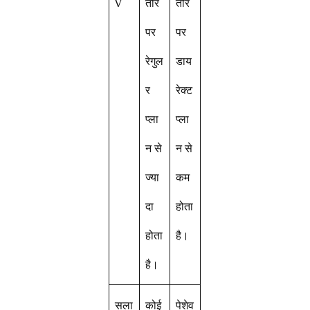
V
तौर
तौर
पर
पर
रेगुल
डाय
र
रेक्ट
प्ला
प्ला
न से
न से
ज्या
कम
दा
होता
होता
है।
है।
सला
कोई
पेशेव