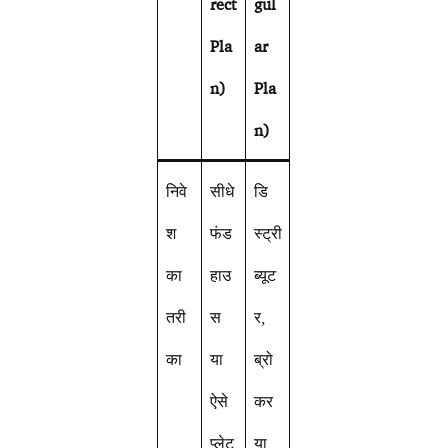
rect
gul
Pla
ar
n)
Pla
n)
निवे
सीधे
डि
श
फंड
स्ट्री
का
हाउ
ब्यूट
तरी
स
र,
का
या
ब्रो
ऐसे
कर
प्लेट
या