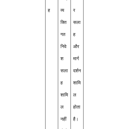
ह
व्य
र
क्ति
सला
गत
ह
निवे
और
श
मार्ग
सला
दर्शन
ह
शामि
शामि
ल
ल
होता
नहीं
है।