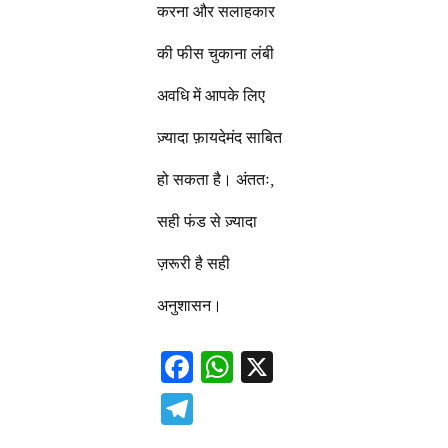
करना और सलाहकार
की फीस चुकाना लंबी
अवधि में आपके लिए
ज़्यादा फ़ायदेमंद साबित
हो सकता है। अंततः,
सही फंड से ज़्यादा
ज़रूरी है सही
अनुशासन।
F
W
X
ac
h
T
e
at
el