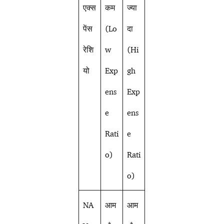
एक्स
कम
ज्या
पेंस
(Lo
दा
रेशि
w
(Hi
यो
Exp
gh
ens
Exp
e
ens
Rati
e
o)
Rati
o)
NA
आम
आम