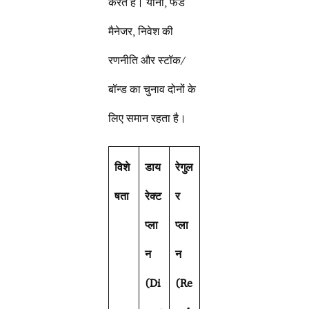
करते हैं। यानी, फंड
मैनेजर, निवेश की
रणनीति और स्टॉक/
बॉन्ड का चुनाव दोनों के
लिए समान रहता है।
विशे
डाय
रेगुल
षता
रेक्ट
र
प्ला
प्ला
न
न
(
Di
(
Re