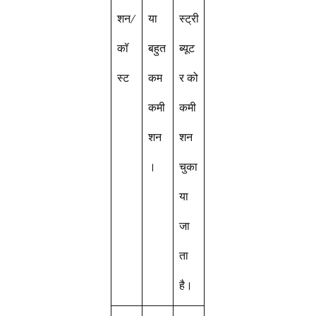
शन/
या
स्ट्री
कॉ
बहुत
ब्यूट
स्ट
कम
र को
कमी
कमी
शन
शन
।
चुका
या
जा
ता
है।