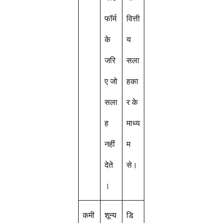
फॉर्म
वित्ती
के
य
जरि
सला
ए जो
हका
सला
र के
ह
माध्य
नहीं
म
देते
से।
।
कमी
शून्य
डि