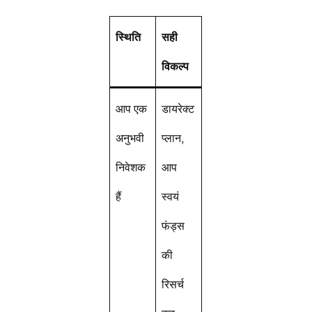
स्थिति
सही
विकल्प
आप एक
डायरेक्ट
अनुभवी
प्लान,
निवेशक
आप
हैं
स्वयं
फंड्स
की
रिसर्च