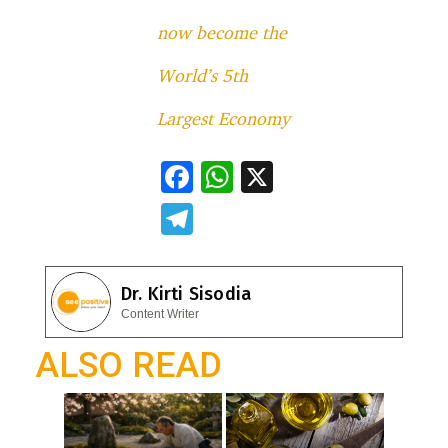
now become the
World’s 5th
Largest Economy
F
W
X
ac
h
T
e
at
el
b
s
e
Dr. Kirti Sisodia
o
A
gr
Content Writer
o
p
a
ALSO READ
k
p
m