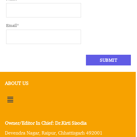
Email
*
ABOUT US
Owner/Editor In Chief: Dr.Kirti Sisodia
Devendra Nagar, Raipur, Chhattisgarh 492001