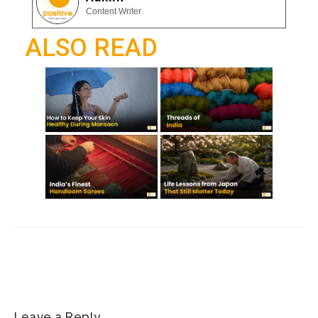
o
A
gr
Content Writer
o
p
a
ALSO READ
k
p
m
Leave a Reply