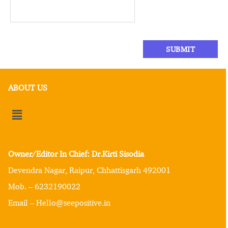
ABOUT US
Owner/Editor In Chief: Dr.Kirti Sisodia
Devendra Nagar, Raipur, Chhattisgarh 492001
Mob. – 6232190022
Email – Hello@seepositive.in