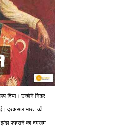
ूप दिया। उन्होंने निडर
हो गईं। दरअसल भारत की
य झंडा फहराने का दमखम