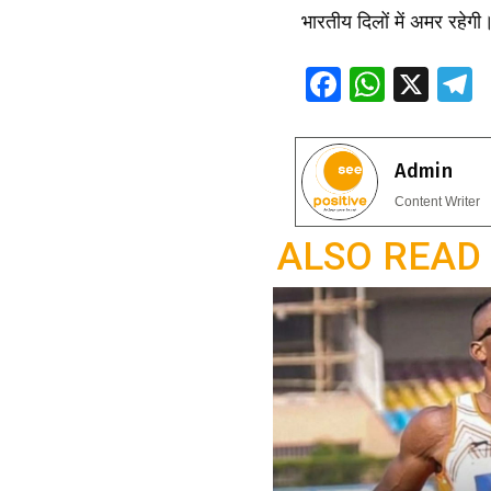
भारतीय दिलों में अमर रहेगी
F
W
X
ac
h
e
e
at
e
Admin
b
s
g
Content Writer
o
A
a
ALSO READ
o
p
k
p