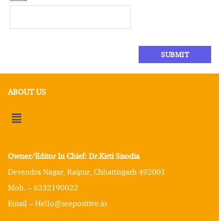
ABOUT US
Owner/Editor In Chief: Dr.Kirti Sisodia
Devendra Nagar, Raipur, Chhattisgarh 492001
Mob. – 6232190022
Email – Hello@seepositive.in