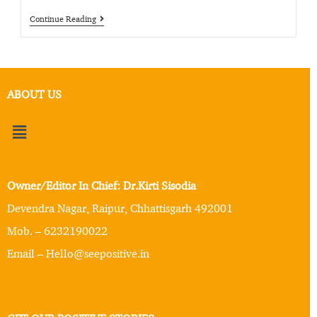
Continue Reading
ABOUT US
Owner/Editor In Chief: Dr.Kirti Sisodia
Devendra Nagar, Raipur, Chhattisgarh 492001
Mob. – 6232190022
Email – Hello@seepositive.in