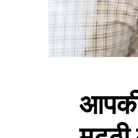
आपकी 
मुट्ठी म