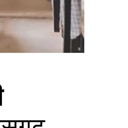
ी
ीसगढ़