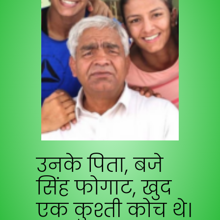
उनके पिता,
बजे
सिंह फोगाट
, खुद
एक कुश्ती कोच थे।