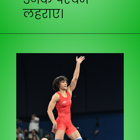
लहराए।